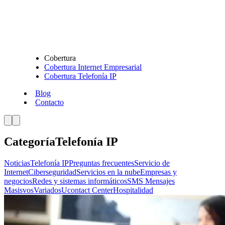
Cobertura
Cobertura Internet Empresarial
Cobertura Telefonía IP
Blog
Contacto
Categoría
Telefonía IP
Noticias
Telefonía IP
Preguntas frecuentes
Servicio de
Internet
Ciberseguridad
Servicios en la nube
Empresas y
negocios
Redes y sistemas informáticos
SMS Mensajes
Masisvos
Variados
Ucontact Center
Hospitalidad