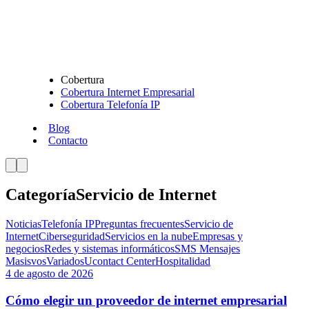
Cobertura
Cobertura Internet Empresarial
Cobertura Telefonía IP
Blog
Contacto
Categoría
Servicio de Internet
Noticias
Telefonía IP
Preguntas frecuentes
Servicio de
Internet
Ciberseguridad
Servicios en la nube
Empresas y
negocios
Redes y sistemas informáticos
SMS Mensajes
Masisvos
Variados
Ucontact Center
Hospitalidad
4 de agosto de 2026
Cómo elegir un proveedor de internet empresarial