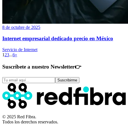
8 de octubre de 2025
Internet empresarial dedicado precio en México
Servicio de Internet
1
2
3
...
6
»
Suscríbete a nuestro Newsletter
👉
Suscribirme
© 2025 Red Fibra.
Todos los derechos reservados.