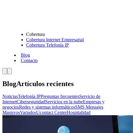
Cobertura
Cobertura Internet Empresarial
Cobertura Telefonía IP
Blog
Contacto
Blog
Artículos recientes
Noticias
Telefonía IP
Preguntas frecuentes
Servicio de
Internet
Ciberseguridad
Servicios en la nube
Empresas y
negocios
Redes y sistemas informáticos
SMS Mensajes
Masisvos
Variados
Ucontact Center
Hospitalidad