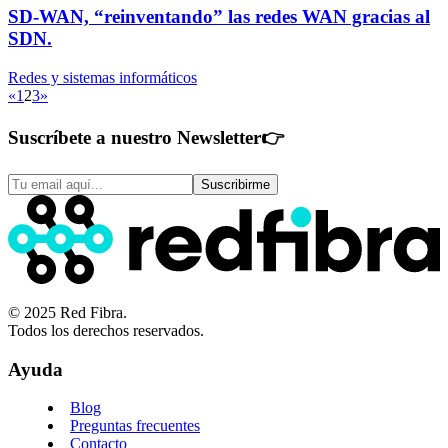
SD-WAN, “reinventando” las redes WAN gracias al
SDN.
Redes y sistemas informáticos
«
1
2
3
»
Suscríbete a nuestro Newsletter
👉
Suscribirme
© 2025 Red Fibra.
Todos los derechos reservados.
Ayuda
Blog
Preguntas frecuentes
Contacto