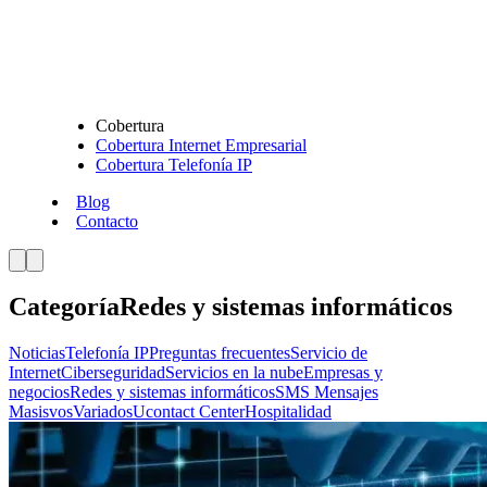
Cobertura
Cobertura Internet Empresarial
Cobertura Telefonía IP
Blog
Contacto
Categoría
Redes y sistemas informáticos
Noticias
Telefonía IP
Preguntas frecuentes
Servicio de
Internet
Ciberseguridad
Servicios en la nube
Empresas y
negocios
Redes y sistemas informáticos
SMS Mensajes
Masisvos
Variados
Ucontact Center
Hospitalidad