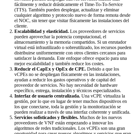
fácilmente y reducir drásticamente el Time-To-To-Service
(TTS). También pueden desplegar, actualizar y eliminar
cualquier algoritmo y protocolo nuevo de forma remota desde
el NOC, sin tener que visitar físicamente las instalaciones del
cliente.
Escalabilidad y elasticidad.
Los proveedores de servicios
pueden aprovechar la potencia computacional, el
almacenamiento y la memoria compartidos. Si un enrutador
virtual está infrautilizado o sobreutilizado, los recursos pueden
distribuirse uniformemente con otros clientes cercanos para
satisfacer la demanda. Este enfoque ofrece espacio para una
mejor escalabilidad y también reduce los costes.
Reducir el CapEx y OpEx de CPE.
Debido a que los
vCPEs no se despliegan físicamente en las instalaciones,
ayudan a reducir los gastos operativos y de capital del
proveedor de servicios. No hay necesidad de hardware
específico, entrega, instalación y técnicos especializados.
Interfaz de usuario centralizada.
Una vCPE virtualiza la
gestión, por lo que en lugar de tener muchos dispositivos en
los que conectarse, toda la gestión y la monitorización se
pueden realizar a través de una interfaz coherente y unificada.
Servicios sofisticados y flexibles.
Muchos de los nuevos
proveedores de VNF están empezando a innovar los
algoritmos de redes tradicionales. Los vCPEs son una gran
oportunidad para crear nuevos algoritmos y servicios que eran