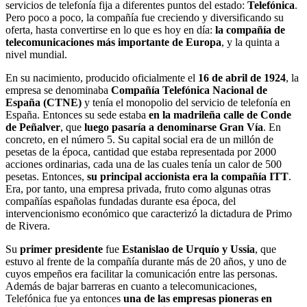
servicios de telefonía fija a diferentes puntos del estado:
Telefónica
.
Pero poco a poco, la compañía fue creciendo y diversificando su
oferta, hasta convertirse en lo que es hoy en día:
la compañía de
telecomunicaciones más importante de Europa
, y la quinta a
nivel mundial.
En su nacimiento, producido oficialmente el
16 de abril de 1924
, la
empresa se denominaba
Compañía Telefónica Nacional de
España (CTNE)
y tenía el monopolio del servicio de telefonía en
España. Entonces su sede estaba
en la madrileña calle de Conde
de Peñalver
, que
luego pasaría a denominarse Gran Vía
. En
concreto, en el número 5. Su capital social era de un millón de
pesetas de la época, cantidad que estaba representada por 2000
acciones ordinarias, cada una de las cuales tenía un calor de 500
pesetas. Entonces,
su principal accionista era la compañía ITT
.
Era, por tanto, una empresa privada, fruto como algunas otras
compañías españolas fundadas durante esa época, del
intervencionismo económico que caracterizó la dictadura de Primo
de Rivera.
Su
primer presidente
fue
Estanislao de Urquío y Ussia
, que
estuvo al frente de la compañía durante más de 20 años, y uno de
cuyos empeños era facilitar la comunicación entre las personas.
Además de bajar barreras en cuanto a telecomunicaciones,
Telefónica fue ya entonces
una de las empresas pioneras en