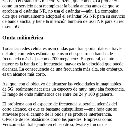
5G bajo el estándar NR. Pero Verizon, que comenzó a probar 5G
como un servicio para reemplazar la banda ancha antes de que se
aprobara el estándar NR, no usa el estándar ––aún. La compañía
dice que eventualmente adoptará el estándar 5G NR para su servicio
de banda ancha, y tiene la intención también de usar NR para su red
móvil 5G.
Onda milimétrica
Todas las redes celulares usan ondas para transportar datos a través
del aire, con redes estándar que usan el espectro en bandas de
frecuencia más bajas como 700 megahertz. En general, cuanto
mayor es la banda o la frecuencia, mayor es la velocidad que puede
alcanzar. La consecuencia de una frecuencia más alta, sin embargo,
es un alcance más corto.
Así que, con el objetivo de alcanzar las velocidades inimaginables
de 5G, realmente necesitas un espectro de muy, muy alta frecuencia.
El rango de onda milimétrica cae entre los 24 y 100 gigahertz.
El problema con el espectro de frecuencia superalta, además del
corto alcance, es que es bastante quisquilloso ––una hoja que se
atraviese por el camino de la onda y se produce interferencia.
Olvídate de los obstáculos como las paredes. Empresas como
Verizon están trabajando en el uso de software y trucos de