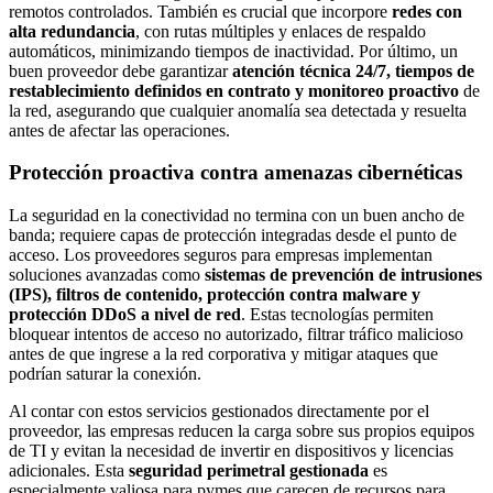
remotos controlados. También es crucial que incorpore
redes con
alta redundancia
, con rutas múltiples y enlaces de respaldo
automáticos, minimizando tiempos de inactividad. Por último, un
buen proveedor debe garantizar
atención técnica 24/7, tiempos de
restablecimiento definidos en contrato y monitoreo proactivo
de
la red, asegurando que cualquier anomalía sea detectada y resuelta
antes de afectar las operaciones.
Protección proactiva contra amenazas cibernéticas
La seguridad en la conectividad no termina con un buen ancho de
banda; requiere capas de protección integradas desde el punto de
acceso. Los proveedores seguros para empresas implementan
soluciones avanzadas como
sistemas de prevención de intrusiones
(IPS), filtros de contenido, protección contra malware y
protección DDoS a nivel de red
. Estas tecnologías permiten
bloquear intentos de acceso no autorizado, filtrar tráfico malicioso
antes de que ingrese a la red corporativa y mitigar ataques que
podrían saturar la conexión.
Al contar con estos servicios gestionados directamente por el
proveedor, las empresas reducen la carga sobre sus propios equipos
de TI y evitan la necesidad de invertir en dispositivos y licencias
adicionales. Esta
seguridad perimetral gestionada
es
especialmente valiosa para pymes que carecen de recursos para