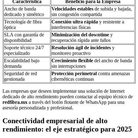
Característica
Beneficio para la Empresa
Ancho de banda
Velocidades estables
de subida y bajada,
dedicado y simétrico
sin congestión compartida
Tecnología de fibra
Conexión ultra rápida
y resistente a
óptica
interferencias físicas
SLA con garantía de
Minimización del downtime
y
disponibilidad
recuperación rápida ante fallos
Soporte técnico 24/7
Resolución ágil de incidentes
y
especializado
monitoreo proactivo
Escalabilidad bajo
Crecimiento flexible
del ancho de banda
demanda
sin interrupciones
Seguridad de red
Protección perimetral
contra amenazas
gestionada
cibernéticas continuas
Las empresas que deseen implementar una solución de Internet
dedicado de alto rendimiento pueden contactar al equipo técnico de
redfibra.mx
a través del botón flotante de WhatsApp para una
asesoría personalizada y profesional.
Conectividad empresarial de alto
rendimiento: el eje estratégico para 2025