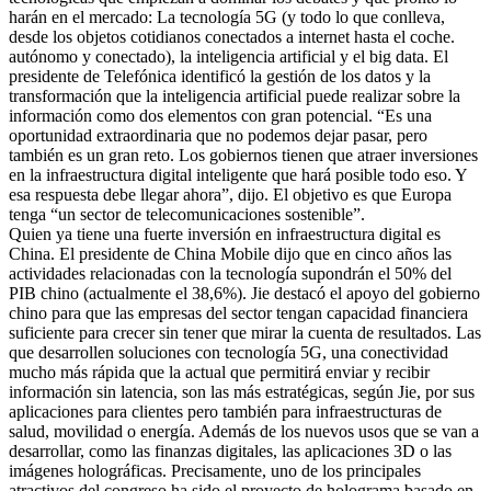
harán en el mercado: La tecnología 5G (y todo lo que conlleva,
desde los objetos cotidianos conectados a internet hasta el coche.
autónomo y conectado), la inteligencia artificial y el big data. El
presidente de Telefónica identificó la gestión de los datos y la
transformación que la inteligencia artificial puede realizar sobre la
información como dos elementos con gran potencial. “Es una
oportunidad extraordinaria que no podemos dejar pasar, pero
también es un gran reto. Los gobiernos tienen que atraer inversiones
en la infraestructura digital inteligente que hará posible todo eso. Y
esa respuesta debe llegar ahora”, dijo. El objetivo es que Europa
tenga “un sector de telecomunicaciones sostenible”.
Quien ya tiene una fuerte inversión en infraestructura digital es
China. El presidente de China Mobile dijo que en cinco años las
actividades relacionadas con la tecnología supondrán el 50% del
PIB chino (actualmente el 38,6%). Jie destacó el apoyo del gobierno
chino para que las empresas del sector tengan capacidad financiera
suficiente para crecer sin tener que mirar la cuenta de resultados. Las
que desarrollen soluciones con tecnología 5G, una conectividad
mucho más rápida que la actual que permitirá enviar y recibir
información sin latencia, son las más estratégicas, según Jie, por sus
aplicaciones para clientes pero también para infraestructuras de
salud, movilidad o energía. Además de los nuevos usos que se van a
desarrollar, como las finanzas digitales, las aplicaciones 3D o las
imágenes holográficas. Precisamente, uno de los principales
atractivos del congreso ha sido el proyecto de holograma basado en