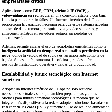
empresariales críticas
Aplicaciones como
ERP
,
CRM
,
telefonía IP (VoIP)
y
videovigilancia en red
requieren una conexión estable y con baja
latencia para operar sin fallos. Un Internet simétrico de 1 Gbps
proporciona la capacidad necesaria para que estos sistemas accedan
a bases de datos remotas, transmitan voz y video sin cortes, y
almacenen registros en servidores seguros sin pérdidas de
sincronización.
Además, permite escalar el uso de tecnologías emergentes como la
inteligencia artificial en tiempo real
o el
análisis predictivo en la
nube
, donde la velocidad de subida es tan importante como la de
bajada. Sin esta infraestructura, las oficinas grandes enfrentan
riesgos de inestabilidad operativa y caídas de productividad.
Escalabilidad y futuro tecnológico con Internet
simétrico
Adoptar un Internet simétrico de 1 Gbps no solo resuelve
necesidades actuales, sino que también prepara a las grandes
oficinas para futuras demandas tecnológicas. A medida que se
integren más dispositivos a la red, se adopten soluciones basadas en
Internet de las cosas (IoT)
y aumente el uso de realidad aumentada
o virtual en capacitaciones y presentaciones, la demanda de ancho