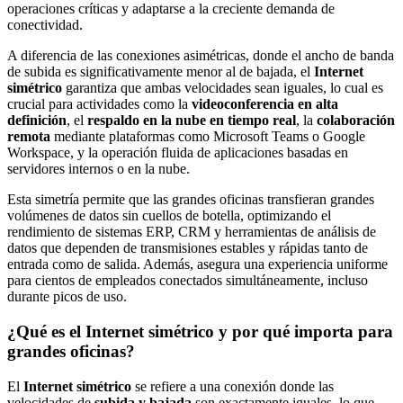
operaciones críticas y adaptarse a la creciente demanda de
conectividad.
A diferencia de las conexiones asimétricas, donde el ancho de banda
de subida es significativamente menor al de bajada, el
Internet
simétrico
garantiza que ambas velocidades sean iguales, lo cual es
crucial para actividades como la
videoconferencia en alta
definición
, el
respaldo en la nube en tiempo real
, la
colaboración
remota
mediante plataformas como Microsoft Teams o Google
Workspace, y la operación fluida de aplicaciones basadas en
servidores internos o en la nube.
Esta simetría permite que las grandes oficinas transfieran grandes
volúmenes de datos sin cuellos de botella, optimizando el
rendimiento de sistemas ERP, CRM y herramientas de análisis de
datos que dependen de transmisiones estables y rápidas tanto de
entrada como de salida. Además, asegura una experiencia uniforme
para cientos de empleados conectados simultáneamente, incluso
durante picos de uso.
¿Qué es el Internet simétrico y por qué importa para
grandes oficinas?
El
Internet simétrico
se refiere a una conexión donde las
velocidades de
subida y bajada
son exactamente iguales, lo que