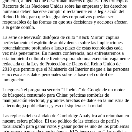
gobierno, a medida que desarrollan marcos digitales. Los Principios
Rectores de las Naciones Unidas sobre las empresas y los derechos
humanos deben hacerse cumplir directamente en la legislación del
Reino Unido, para que los gigantes corporativos puedan ser
responsables de las formas en que sus decisiones y acciones afectan
a la gente común.
La serie de televisión distópica de culto “Black Mirror” captura
perfectamente el espíritu de ambivalencia sobre las implicaciones
potencialmente profundas a largo plazo de estas tecnologías cada
vez más penetrantes. En nuestra conferencia, nos enfrentaremos a
esta inquietud cultural de frente explorando una exención vagamente
redactada en la Ley de Protección de Datos del Reino Unido de
2018 que permite que el Ministerio del Interior niegue a las personas
el acceso a sus datos personales sobre la base del control de
inmigración.
Luego está el programa secreto “Libélula” de Google de un motor
de búsqueda censurado para China; prácticas sombrías de
manipulación electoral; y grandes brechas de datos en la industria de
la tecnología publicitaria , y eso ni siquiera es la mitad.
Las réplicas del escándalo de Cambridge Analytica aún retumban en
nuestra esfera pública. El uso político de las técnicas de perfil y
focalización para ganar votos y ganar poder es uno de los problemas
más preocupantes de nuestra época. El “dinero oscuro”, las noticias