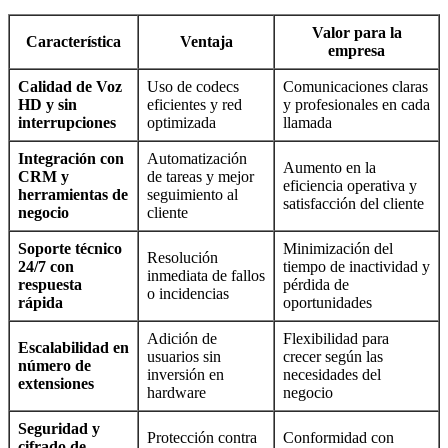
Valor para la
Característica
Ventaja
empresa
Calidad de Voz
Uso de codecs
Comunicaciones claras
HD y sin
eficientes y red
y profesionales en cada
interrupciones
optimizada
llamada
Integración con
Automatización
Aumento en la
CRM y
de tareas y mejor
eficiencia operativa y
herramientas de
seguimiento al
satisfacción del cliente
negocio
cliente
Soporte técnico
Minimización del
Resolución
24/7 con
tiempo de inactividad y
inmediata de fallos
respuesta
pérdida de
o incidencias
rápida
oportunidades
Adición de
Flexibilidad para
Escalabilidad en
usuarios sin
crecer según las
número de
inversión en
necesidades del
extensiones
hardware
negocio
Seguridad y
Protección contra
Conformidad con
cifrado de