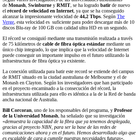
de
Monash
,
Swinburne
y
RMIT
, se ha logrado
batir
de nuevo
el
récord de velocidad en Internet
, ya que se ha conseguido
alcanzar la impresionante velocidad de
44,2 Tbps
. Según
The
Verge
, esta velocidad es suficiente para poder descargar más de 10
discos Blu-ray de 100 GB con calidad ultra HD en un segundo.
El récord se consiguió mediante una transmisión realizada a través
de 75 kilómetros de
cable de fibra óptica estándar
mediante un
único chip integrado, lo que implica que la velocidad de Internet
puede conseguir un importante impulso en el futuro utilizando la
infraestructura de fibra óptica ya existente.
La conexión utilizada para batir este record se extiende del campus
de RMIT situado en la ciudad australiana de Melbourne y el de
Monash en Clayton. Según los investigadores que han participado
en el proyecto encaminado a la consecución del récord, la
infraestructura utilizada para ello es idéntica a la de la Red de banda
ancha nacional de Australia.
Bill Corcoran
, uno de los responsables del programa, y
Profesor
de la Universidad Monash
, ha señalado que su investigación
«
demuestra la capacidad de la fibra que ya tenemos desplegada,
gracias al proyecto NBN, para ser la base de las redes de
comunicaciones ahora y en el futuro. Hemos desarrollado algo que
es escalable de cara a cumplir nuestras necesidades futuras
«.