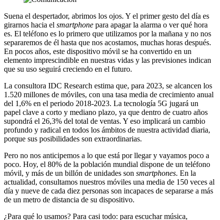
Suena el despertador, abrimos los ojos. Y el primer gesto del día es
girarnos hacia el
smartphone
para apagar la alarma o ver qué hora
es. El teléfono es lo primero que utilizamos por la mañana y no nos
separaremos de él hasta que nos acostamos, muchas horas después.
En pocos años, este dispositivo móvil se ha convertido en un
elemento imprescindible en nuestras vidas y las previsiones indican
que su uso seguirá creciendo en el futuro.
La consultora IDC Research estima que, para 2023, se alcancen los
1.520 millones de móviles, con una tasa media de crecimiento anual
del 1,6% en el periodo 2018-2023. La tecnología 5G jugará un
papel clave a corto y mediano plazo, ya que dentro de cuatro años
supondrá el 26,3% del total de ventas. Y eso implicará un cambio
profundo y radical en todos los ámbitos de nuestra actividad diaria,
porque sus posibilidades son extraordinarias.
Pero no nos anticipemos a lo que está por llegar y vayamos poco a
poco. Hoy, el 80% de la población mundial dispone de un teléfono
móvil, y más de un billón de unidades son
smartphones
. En la
actualidad, consultamos nuestros móviles una media de 150 veces al
día y nueve de cada diez personas son incapaces de separarse a más
de un metro de distancia de su dispositivo.
¿Para qué lo usamos? Para casi todo: para escuchar música,