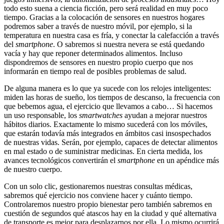
todo esto suena a ciencia ficción, pero será realidad en muy poco
tiempo. Gracias a la colocación de sensores en nuestros hogares
podremos saber a través de nuestro móvil, por ejemplo, si la
temperatura en nuestra casa es fría, y conectar la calefacción a través
del
smartphone
. O sabremos si nuestra nevera se está quedando
vacía y hay que reponer determinados alimentos. Incluso
dispondremos de sensores en nuestro propio cuerpo que nos
informarán en tiempo real de posibles problemas de salud.
De alguna manera es lo que ya sucede con los relojes inteligentes:
miden las horas de sueño, los tiempos de descanso, la frecuencia con
que bebemos agua, el ejercicio que llevamos a cabo… Si hacemos
un uso responsable, los
smartwatches
ayudan a mejorar nuestros
hábitos diarios. Exactamente lo mismo sucederá con los móviles,
que estarán todavía más integrados en ámbitos casi insospechados
de nuestras vidas. Serán, por ejemplo, capaces de detectar alimentos
en mal estado o de suministrar medicinas. En cierta medida, los
avances tecnológicos convertirán el
smartphone
en un apéndice más
de nuestro cuerpo.
Con un solo clic, gestionaremos nuestras consultas médicas,
sabremos qué ejercicio nos conviene hacer y cuánto tiempo.
Controlaremos nuestro propio bienestar pero también sabremos en
cuestión de segundos qué atascos hay en la ciudad y qué alternativa
de transporte es mejor para desplazarnos por ella. Lo mismo ocurrirá