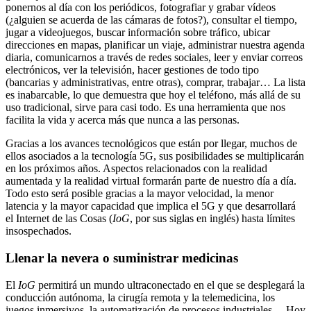
ponernos al día con los periódicos, fotografiar y grabar vídeos
(¿alguien se acuerda de las cámaras de fotos?), consultar el tiempo,
jugar a videojuegos, buscar información sobre tráfico, ubicar
direcciones en mapas, planificar un viaje, administrar nuestra agenda
diaria, comunicarnos a través de redes sociales, leer y enviar correos
electrónicos, ver la televisión, hacer gestiones de todo tipo
(bancarias y administrativas, entre otras), comprar, trabajar… La lista
es inabarcable, lo que demuestra que hoy el teléfono, más allá de su
uso tradicional, sirve para casi todo. Es una herramienta que nos
facilita la vida y acerca más que nunca a las personas.
Gracias a los avances tecnológicos que están por llegar, muchos de
ellos asociados a la tecnología 5G, sus posibilidades se multiplicarán
en los próximos años. Aspectos relacionados con la realidad
aumentada y la realidad virtual formarán parte de nuestro día a día.
Todo esto será posible gracias a la mayor velocidad, la menor
latencia y la mayor capacidad que implica el 5G y que desarrollará
el Internet de las Cosas (
IoG
, por sus siglas en inglés) hasta límites
insospechados.
Llenar la nevera o suministrar medicinas
El
IoG
permitirá un mundo ultraconectado en el que se desplegará la
conducción autónoma, la cirugía remota y la telemedicina, los
juegos inmersivos, la automatización de procesos industriales… Hoy